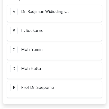
Dr. Radjiman Widiodingrat
A
Ir. Soekarno
B
Moh. Yamin
C
Moh Hatta
D
Prof Dr. Soepomo
E