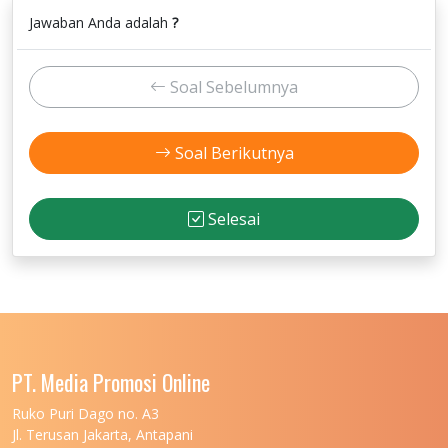
Jawaban Anda adalah
?
Soal Sebelumnya
Soal Berikutnya
Selesai
PT. Media Promosi Online
Ruko Puri Dago no. A3
Jl. Terusan Jakarta, Antapani