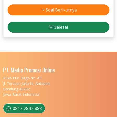
Soal Berikutnya
Selesai
PT. Media Promosi Online
Ruko Puri Dago no. A3
Jl. Terusan Jakarta, Antapani
Bandung 40292
Jawa Barat Indonesia
0817-2847-888