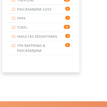
TNI/POLRI
PASCASARJANA S2/S3
9
PPPK
7
TOEFL
67
FAKULTAS KEDOKTERAN
4
TPA BAPPENAS &
5
PASCASARJANA