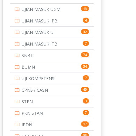
UJIAN MASUK UGM
13
UJIAN MASUK IPB
4
UJIAN MASUK UI
32
UJIAN MASUK ITB
7
SNBT
74
BUMN
34
UJI KOMPETENSI
7
CPNS / CASN
60
STPN
3
PKN STAN
7
IPDN
17
33