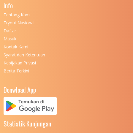
Info
UNIVERSITAS NEGERI GORONTALO
11
Tentang Kami
UNIVERSITAS NEGERI KHAIRUN
11
Tryout Nasional
UNIVERSITAS NEGERI MAKASSAR
11
Daftar
Masuk
UNIVERSITAS NEGERI MALANG
7
Kontak Kami
UNIVERSITAS NEGERI MANADO
7
Syarat dan Ketentuan
UNIVERSITAS NEGERI MEDAN
7
Kebijakan Privasi
Berita Terkini
UNIVERSITAS NEGERI PADANG
7
UNIVERSITAS NEGERI YOGYAKARTA
8
Donwload App
UNIVERSITAS NUSA CENDANA
7
UNIVERSITAS PADJADJARAN
11
UNIVERSITAS PALANGKARAYA
7
Statistik Kunjungan
UNIVERSITAS PATTIMURA
7