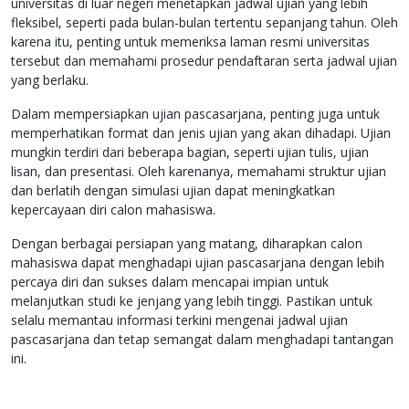
universitas di luar negeri menetapkan jadwal ujian yang lebih
fleksibel, seperti pada bulan-bulan tertentu sepanjang tahun. Oleh
karena itu, penting untuk memeriksa laman resmi universitas
tersebut dan memahami prosedur pendaftaran serta jadwal ujian
yang berlaku.
Dalam mempersiapkan ujian pascasarjana, penting juga untuk
memperhatikan format dan jenis ujian yang akan dihadapi. Ujian
mungkin terdiri dari beberapa bagian, seperti ujian tulis, ujian
lisan, dan presentasi. Oleh karenanya, memahami struktur ujian
dan berlatih dengan simulasi ujian dapat meningkatkan
kepercayaan diri calon mahasiswa.
Dengan berbagai persiapan yang matang, diharapkan calon
mahasiswa dapat menghadapi ujian pascasarjana dengan lebih
percaya diri dan sukses dalam mencapai impian untuk
melanjutkan studi ke jenjang yang lebih tinggi. Pastikan untuk
selalu memantau informasi terkini mengenai jadwal ujian
pascasarjana dan tetap semangat dalam menghadapi tantangan
ini.