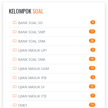
IPDN / STPDN
148
KELOMPOK
SOAL
PENDIDIKAN
943
BANK SOAL SD
6
PERBANKAN
3
BANK SOAL SMP
11
POLRI
169
BANK SOAL SMA
28
POLTEK SSN
7
UJIAN MASUK UPI
3
PTDI STTD
4
BANK SOAL SMK
10
SD
133
UJIAN MASUK UGM
13
SMA
146
UJIAN MASUK IPB
4
SMK
231
UJIAN MASUK UI
32
SMP
134
UJIAN MASUK ITB
7
STIP
2
SNBT
74
153