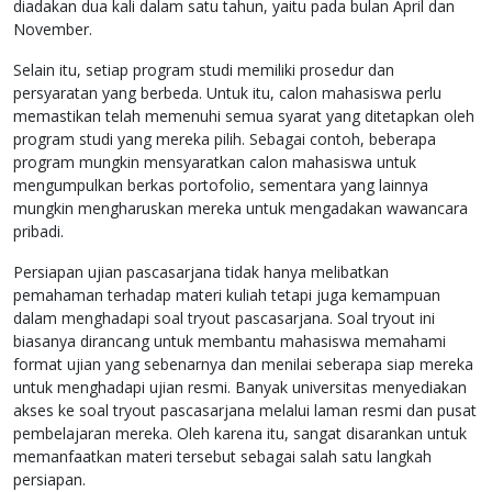
diadakan dua kali dalam satu tahun, yaitu pada bulan April dan
November.
Selain itu, setiap program studi memiliki prosedur dan
persyaratan yang berbeda. Untuk itu, calon mahasiswa perlu
memastikan telah memenuhi semua syarat yang ditetapkan oleh
program studi yang mereka pilih. Sebagai contoh, beberapa
program mungkin mensyaratkan calon mahasiswa untuk
mengumpulkan berkas portofolio, sementara yang lainnya
mungkin mengharuskan mereka untuk mengadakan wawancara
pribadi.
Persiapan ujian pascasarjana tidak hanya melibatkan
pemahaman terhadap materi kuliah tetapi juga kemampuan
dalam menghadapi soal tryout pascasarjana. Soal tryout ini
biasanya dirancang untuk membantu mahasiswa memahami
format ujian yang sebenarnya dan menilai seberapa siap mereka
untuk menghadapi ujian resmi. Banyak universitas menyediakan
akses ke soal tryout pascasarjana melalui laman resmi dan pusat
pembelajaran mereka. Oleh karena itu, sangat disarankan untuk
memanfaatkan materi tersebut sebagai salah satu langkah
persiapan.