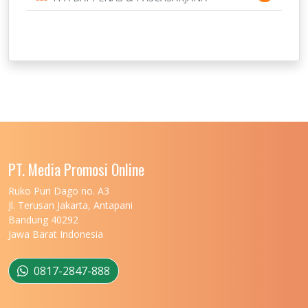
UNIVERSITAS INDONESIA
159
UNIVERSITAS JAMBI
13
UNIVERSITAS JEMBER
12
UNIVERSITAS JENDERAL SOEDIRMAN
11
UNIVERSITAS LAMBUNG MANGKURAT
11
UNIVERSITAS LAMPUNG
11
UNIVERSITAS MALIKUSSALEH
11
PT. Media Promosi Online
UNIVERSITAS MARITIM RAJA ALI HAJI
11
Ruko Puri Dago no. A3
Jl. Terusan Jakarta, Antapani
UNIVERSITAS MATARAM
11
Bandung 40292
Jawa Barat Indonesia
UNIVERSITAS MULAWARMAN
12
UNIVERSITAS MUSAMUS
11
0817-2847-888
UNIVERSITAS NEGERI GANESHA
11