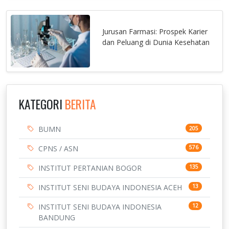
Jurusan Farmasi: Prospek Karier
dan Peluang di Dunia Kesehatan
KATEGORI
BERITA
BUMN
205
CPNS / ASN
576
INSTITUT PERTANIAN BOGOR
135
INSTITUT SENI BUDAYA INDONESIA ACEH
13
INSTITUT SENI BUDAYA INDONESIA
12
BANDUNG