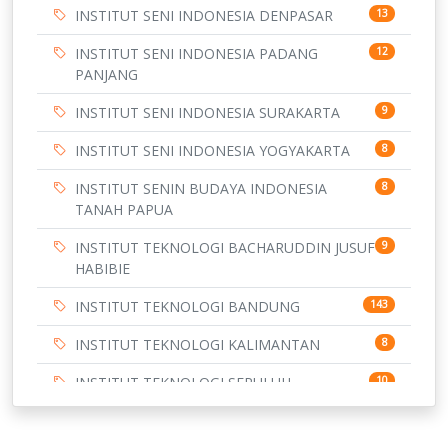
INSTITUT SENI INDONESIA DENPASAR
13
INSTITUT SENI INDONESIA PADANG
12
PANJANG
INSTITUT SENI INDONESIA SURAKARTA
9
INSTITUT SENI INDONESIA YOGYAKARTA
8
INSTITUT SENIN BUDAYA INDONESIA
8
TANAH PAPUA
INSTITUT TEKNOLOGI BACHARUDDIN JUSUF
9
HABIBIE
INSTITUT TEKNOLOGI BANDUNG
143
INSTITUT TEKNOLOGI KALIMANTAN
8
INSTITUT TEKNOLOGI SEPULUH
10
NOVEMBER
INSTITUT TEKNOLOGI SUMATERA
9