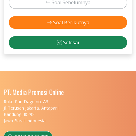
Soal Sebelumnya
Soal Berikutnya
Selesai
PT. Media Promosi Online
Ruko Puri Dago no. A3
Jl. Terusan Jakarta, Antapani
Bandung 40292
Jawa Barat Indonesia