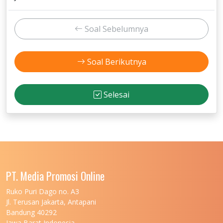
Soal Sebelumnya
Soal Berikutnya
Selesai
PT. Media Promosi Online
Ruko Puri Dago no. A3
Jl. Terusan Jakarta, Antapani
Bandung 40292
Jawa Barat Indonesia