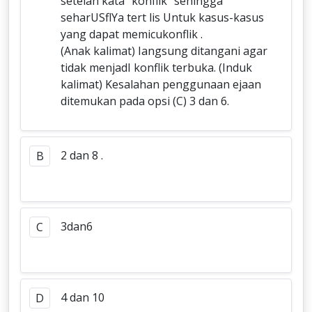
setelah kata “konflik” sehingga
seharUSflYa tert lis Untuk kasus-kasus
yang dapat memicukonflik .
(Anak kalimat) Iangsung ditangani agar
tidak menjadI konflik terbuka. (Induk
kalimat) Kesalahan penggunaan ejaan
ditemukan pada opsi (C) 3 dan 6.
2 dan 8 .
B
3dan6
C
4 dan 10
D