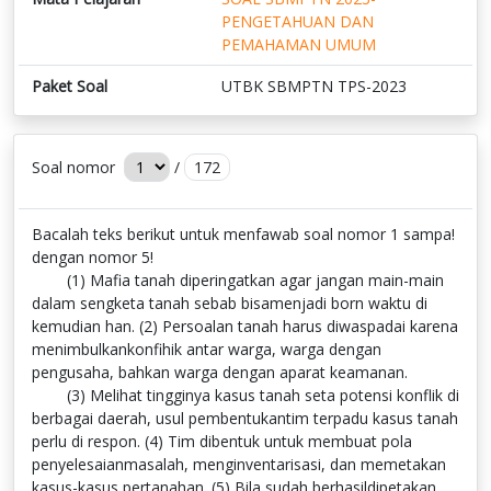
PENGETAHUAN DAN
PEMAHAMAN UMUM
Paket Soal
UTBK SBMPTN TPS-2023
Soal nomor
/
172
Bacalah teks berikut untuk menfawab soal nomor 1 sampa!
dengan nomor 5!
(1) Mafia tanah diperingatkan agar jangan main-main
dalam sengketa tanah sebab bisamenjadi born waktu di
kemudian han. (2) Persoalan tanah harus diwaspadai karena
menimbulkankonfihik antar warga, warga dengan
pengusaha, bahkan warga dengan aparat keamanan.
(3) Melihat tingginya kasus tanah seta potensi konflik di
berbagai daerah, usul pembentukantim terpadu kasus tanah
perlu di respon. (4) Tim dibentuk untuk membuat pola
penyelesaianmasalah, menginventarisasi, dan memetakan
kasus-kasus pertanahan. (5) Bila sudah berhasildipetakan,