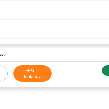
lah
?
Soal
Berikutnya