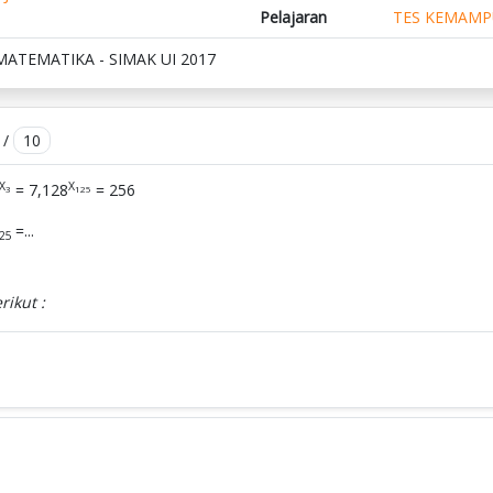
Pelajaran
TES KEMAMP
MATEMATIKA - SIMAK UI 2017
/
10
X
X
= 7,128
= 256
3
125
=...
25
rikut :