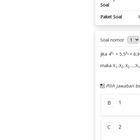
Soal
Paket Soal
Soal nomor
X
X
Jika 4
= 5,5
= 6,6
1
2
maka X
..X
..X
......X
1
2
2
1
Pilih jawaban be
1
B
2
C