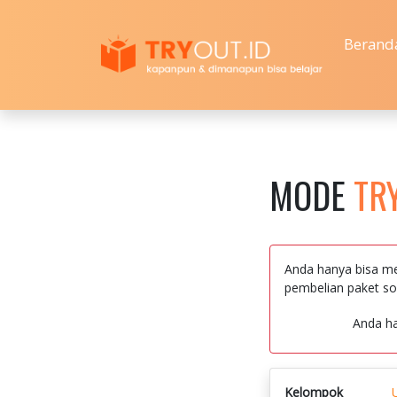
Berand
MODE
TR
Anda hanya bisa me
pembelian paket so
Anda h
Kelompok