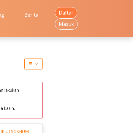
Daftar
ng
Berita
Masuk
an lakukan
a kasih.
UK UI SOSHUM -