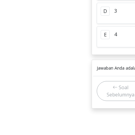
3
D
4
E
Jawaban Anda ada
Soal
Sebelumnya