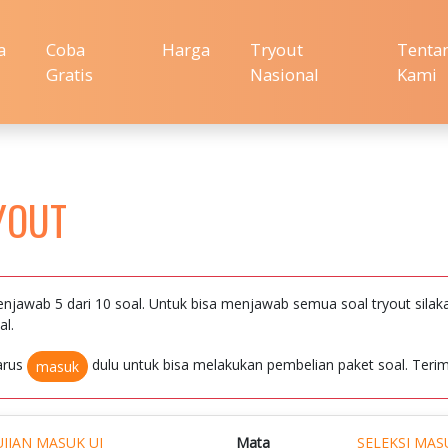
a
Coba
Harga
Tryout
Tenta
Gratis
Nasional
Kami
YOUT
njawab 5 dari 10 soal. Untuk bisa menjawab semua soal tryout silak
al.
arus
dulu untuk bisa melakukan pembelian paket soal. Terim
masuk
UJIAN MASUK UI
Mata
SELEKSI MAS