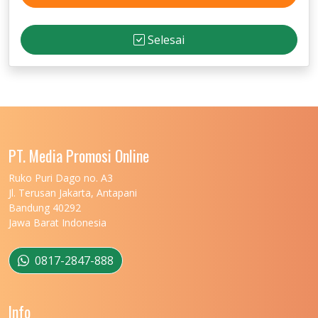
Selesai
PT. Media Promosi Online
Ruko Puri Dago no. A3
Jl. Terusan Jakarta, Antapani
Bandung 40292
Jawa Barat Indonesia
0817-2847-888
Info