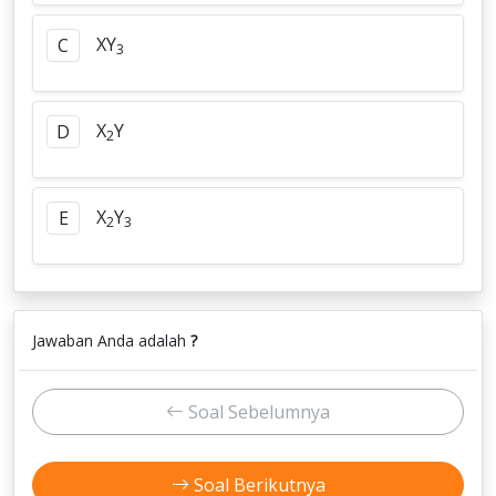
XY
C
3
X
Y
D
2
X
Y
E
2
3
Jawaban Anda adalah
?
Soal Sebelumnya
Soal Berikutnya