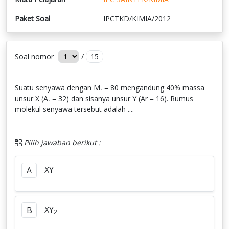
Paket Soal
IPCTKD/KIMIA/2012
Soal nomor
/
15
Suatu senyawa dengan M
= 80 mengandung 40% massa
r
unsur X (A
= 32) dan sisanya unsur Y (Ar = 16). Rumus
r
molekul senyawa tersebut adalah ....
Pilih jawaban berikut :
XY
A
XY
B
2