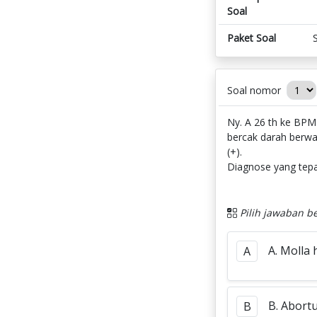
Soal
Paket Soal
Soal nomor
Ny. A 26 th ke BPM
bercak darah berwa
(+).
Diagnose yang tepat
Pilih jawaban be
A. Molla 
A
B. Abortu
B