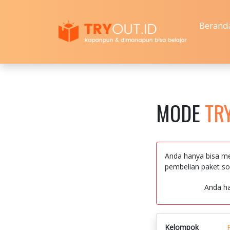
Berand
MODE
TR
Anda hanya bisa me
pembelian paket so
Anda h
Kelompok