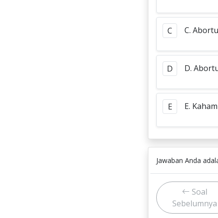
C. Abort
C
D. Abort
D
E. Kaham
E
Jawaban Anda ada
Soal
Sebelumnya