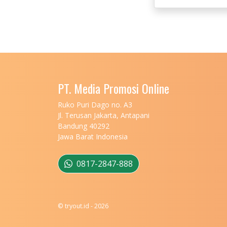
PT. Media Promosi Online
Ruko Puri Dago no. A3
Jl. Terusan Jakarta, Antapani
Bandung 40292
Jawa Barat Indonesia
0817-2847-888
© tryout.id - 2026