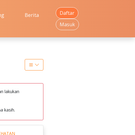
Daftar
ng
Berita
Masuk
an lakukan
a kasih.
EHATAN