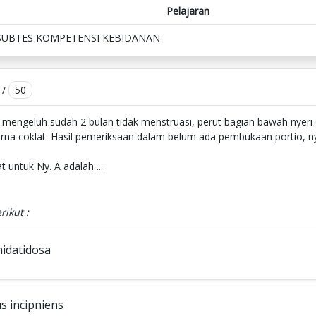
Pelajaran
SUBTES KOMPETENSI KEBIDANAN
/
50
 mengeluh sudah 2 bulan tidak menstruasi, perut bagian bawah nyer
rna coklat. Hasil pemeriksaan dalam belum ada pembukaan portio, ny
 untuk Ny. A adalah ....
rikut :
hidatidosa
s incipniens