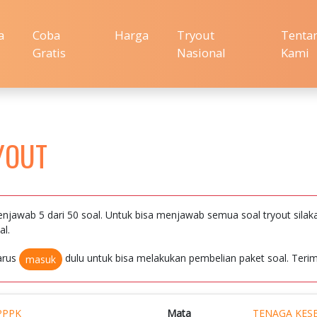
a
Coba
Harga
Tryout
Tenta
Gratis
Nasional
Kami
YOUT
njawab 5 dari 50 soal. Untuk bisa menjawab semua soal tryout silak
al.
arus
dulu untuk bisa melakukan pembelian paket soal. Terim
masuk
PPPK
Mata
TENAGA KES