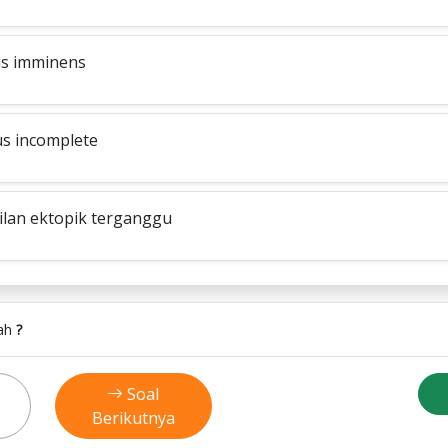
us imminens
us incomplete
ilan ektopik terganggu
lah
?
Soal
Berikutnya