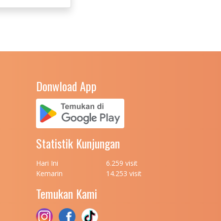
Donwload App
Statistik Kunjungan
Hari Ini
6.259 visit
Kemarin
14.253 visit
Temukan Kami