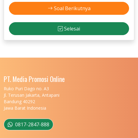
Soal Berikutnya
Selesai
PT. Media Promosi Online
Ruko Puri Dago no. A3
Jl. Terusan Jakarta, Antapani
Bandung 40292
Jawa Barat Indonesia
0817-2847-888