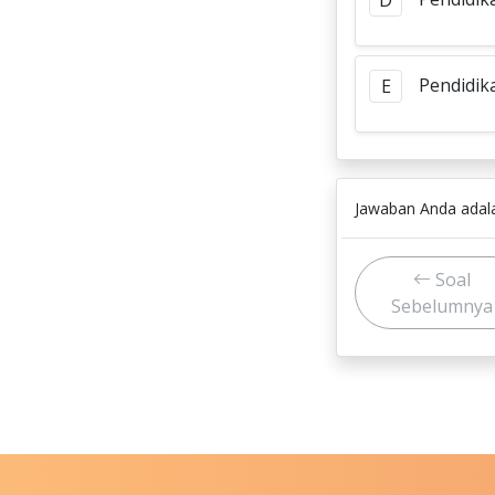
D
Pendidik
E
Jawaban Anda ada
Soal
Sebelumnya