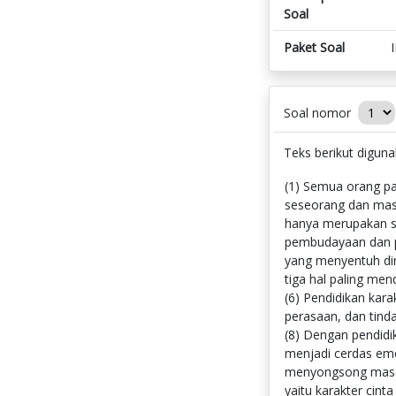
Soal
Paket Soal
Soal nomor
Teks berikut digun
(1) Semua orang pas
seseorang dan mas
hanya merupakan sar
pembudayaan dan pen
yang menyentuh di
tiga hal paling men
(6) Pendidikan kara
perasaan, dan tinda
(8) Dengan pendidi
menjadi cerdas emo
menyongsong masa de
yaitu karakter cin