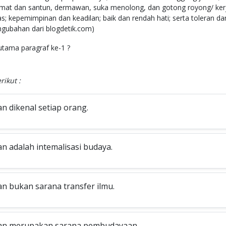
rmat dan santun, dermawan, suka menolong, dan gotong royong/ ker
ras; kepemimpinan dan keadilan; baik dan rendah hati; serta toleran da
ngubahan dari blogdetik.com)
tama paragraf ke-1 ?
rikut :
n dikenal setiap orang.
an adalah intemalisasi budaya.
an bukan sarana transfer ilmu.
an merupakan sarana pembudayaan.