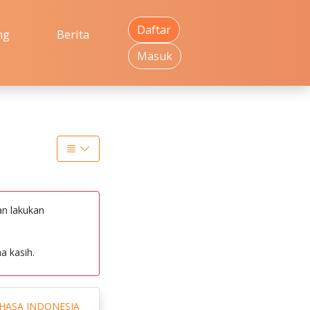
Daftar
ng
Berita
Masuk
an lakukan
a kasih.
HASA INDONESIA