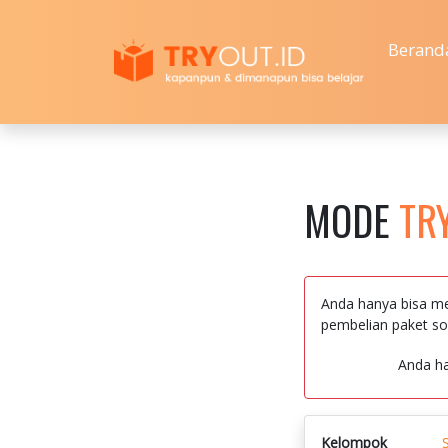
Berand
MODE
TR
Anda hanya bisa me
pembelian paket so
Anda h
Kelompok