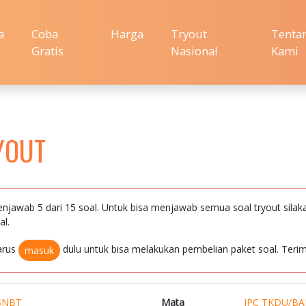
a
Coba
Harga
Tryout
Tenta
Gratis
Nasional
Kami
YOUT
njawab 5 dari 15 soal. Untuk bisa menjawab semua soal tryout silak
al.
arus
dulu untuk bisa melakukan pembelian paket soal. Terim
masuk
SNBT
Mata
IPC TKDU/BA