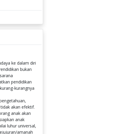
udaya ke dalam diri
Pendidikan bukan
 sarana
patkan pendidikan
ekurang-kurangnya
k pengetahuan,
tidak akan efektif.
eorang anak akan
siapkan anak
ai luhur universal,
 kejujuran/amanah