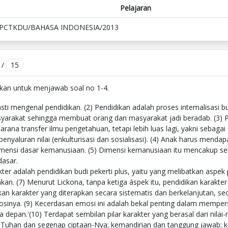
Pelajaran
IPCTKDU/BAHASA INDONESIA/2013
/
15
akan untuk menjawab soal no 1-4.
ti mengenal pendidikan. (2) Pendidikan adalah proses intemalisasi b
yarakat sehingga membuat orang dan masyarakat jadi beradab. (3) 
ana transfer ilmu pengetahuan, tetapi lebih luas lagi, yakni sebagai
yaluran nilai (enkulturisasi dan sosialisasi). (4) Anak harus menda
mensi dasar kemanusiaan. (5) Dimensi kemanusiaan itu mencakup s
dasar.
kter adalah pendidikan budi pekerti plus, yaitu yang melibatkan aspe
kan. (7) Menurut Lickona, tanpa ketiga áspek itu, pendidikan karakter 
kan karakter yang diterapkan secara sistematis dan berkelanjutan, s
sinya. (9) Kecerdasan emosi ini adalah bekal penting dalam memper
pan.'(10) Terdapat sembilan pilar karakter yang berasal dari nilai-nil
ta Tuhan dan segenap ciptaan-Nya; kemandirian dan tanggung jawab;