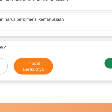
an harus berdimensi kemanusiaan.
lah
?
Soal
Berikutnya