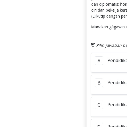
dan diplomatis; ho
diri dan pekeija ke
(Dikutip dengan pe
Manakah gágasan u
Pilih jawaban be
Pendidika
A
Pendidik
B
Pendidik
C
Pendidik