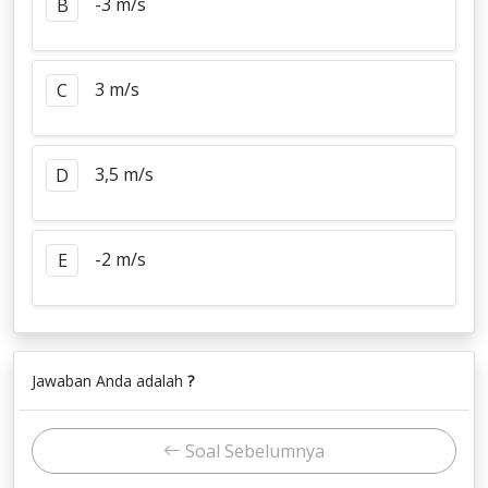
-3 m/s
B
3 m/s
C
3,5 m/s
D
-2 m/s
E
Jawaban Anda adalah
?
Soal Sebelumnya