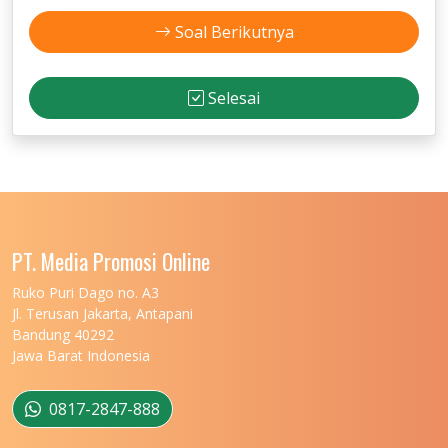
Soal Berikutnya
Selesai
PT. Media Promosi Online
Ruko Puri Dago no. A3
Jl. Terusan Jakarta, Antapani
Bandung 40292
Jawa Barat Indonesia
0817-2847-888