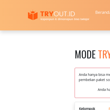
Berand
MODE
TR
Anda hanya bisa me
pembelian paket so
Anda h
Kelompok