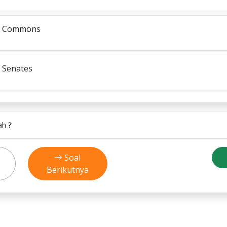
f Commons
 Senates
lah
?
Soal
Berikutnya