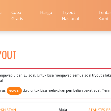
a
Coba
Harga
Tryout
Tenta
Gratis
Nasional
Kami
YOUT
njawab 5 dari 25 soal. Untuk bisa menjawab semua soal tryout silak
al.
arus
dulu untuk bisa melakukan pembelian paket soal. Terim
masuk
PKN STAN
Mata
STAN/TES P