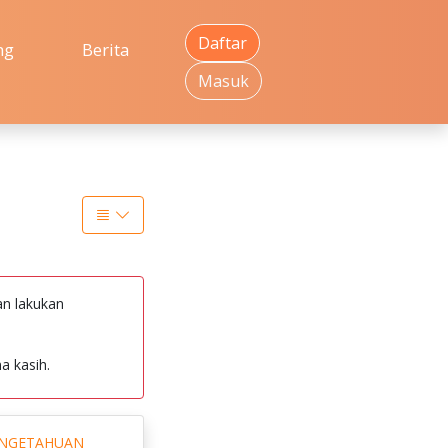
Daftar
ng
Berita
Masuk
an lakukan
a kasih.
ENGETAHUAN