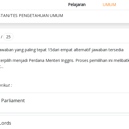
Pelajaran
UMUM
STAN/TES PENGETAHUAN UMUM
/
25
 jawaban yang paling tepat 15dari empat alternatif jawaban tersedia
terpilih menjadi Perdana Menteri Inggris. Proses pemilihan ini meliba
..
rikut :
 Parliament
Lords