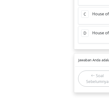
House o
C
House of
D
Jawaban Anda ada
Soal
Sebelumnya