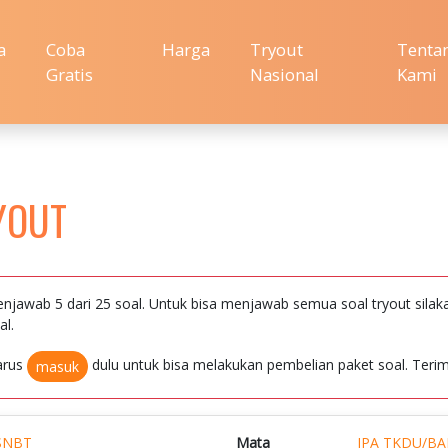
a
Coba
Harga
Tryout
Tenta
Gratis
Nasional
Kami
YOUT
njawab 5 dari 25 soal. Untuk bisa menjawab semua soal tryout silak
al.
arus
dulu untuk bisa melakukan pembelian paket soal. Terim
masuk
SNBT
Mata
IPA TKDU/BA