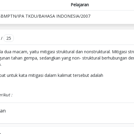
Pelajaran
SBMPTN/IPA TKDU/BAHASA INDONESIA/2007
/
25
a dua macam, yaitu mitigasi struktural dan nonstruktural. Mitigasi str
gunan tahan gempa, sedangkan yang non- struktural berhubungan de
.
at untuk kata mitigasi dalam kalimat tersebut adalah
rikut :
nan