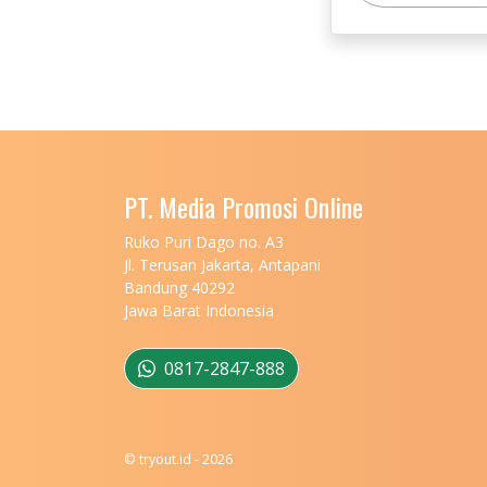
PT. Media Promosi Online
Ruko Puri Dago no. A3
Jl. Terusan Jakarta, Antapani
Bandung 40292
Jawa Barat Indonesia
0817-2847-888
© tryout.id - 2026