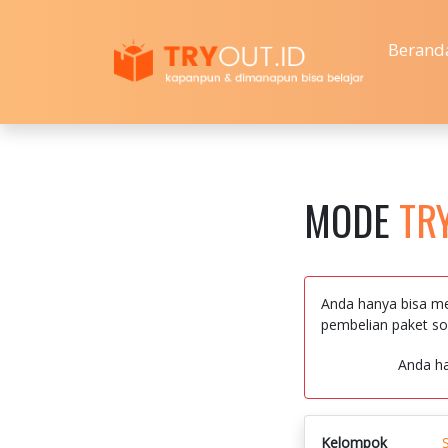
Berand
MODE
TR
Anda hanya bisa me
pembelian paket so
Anda h
Kelompok