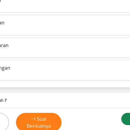
n
an
aran
ngan
lah
?
Soal
Berikutnya