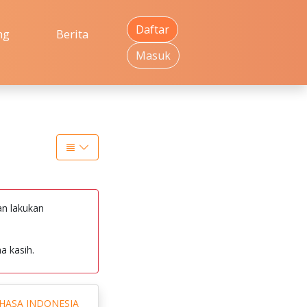
Daftar
ng
Berita
Masuk
an lakukan
a kasih.
HASA INDONESIA