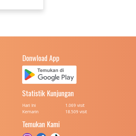
Donwload App
Statistik Kunjungan
Hari Ini
1.069 visit
Kemarin
18.509 visit
Temukan Kami