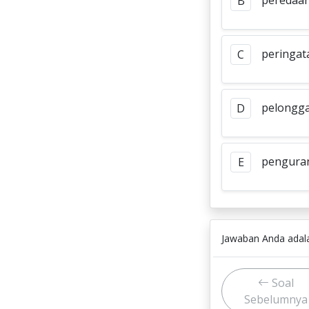
peredaa
B
peringat
C
pelongg
D
pengura
E
Jawaban Anda ada
Soal
Sebelumnya