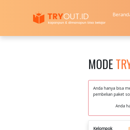
Berand
MODE
TR
Anda hanya bisa me
pembelian paket so
Anda h
Kelompok