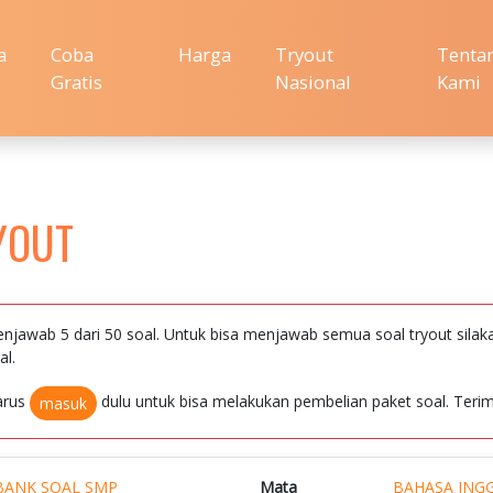
a
Coba
Harga
Tryout
Tenta
Gratis
Nasional
Kami
YOUT
njawab 5 dari 50 soal. Untuk bisa menjawab semua soal tryout silak
al.
arus
dulu untuk bisa melakukan pembelian paket soal. Terim
masuk
BANK SOAL SMP
Mata
BAHASA INGG