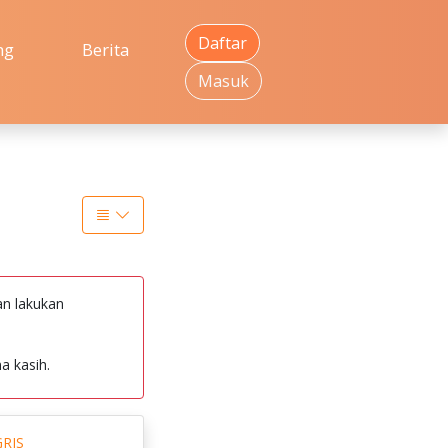
Daftar
ng
Berita
Masuk
an lakukan
a kasih.
RIS