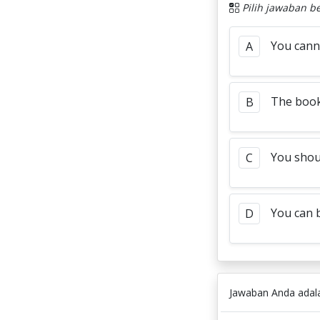
Pilih jawaban be
You canno
A
The book 
B
You shoul
C
You can b
D
Jawaban Anda ada