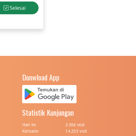
Selesai
Donwload App
Statistik Kunjungan
Hari Ini
3.366 visit
Kemarin
14.253 visit