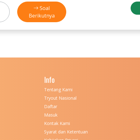
Soal
Berikutnya
Info
Tentang Kami
Tryout Nasional
Daftar
Masuk
Kontak Kami
Syarat dan Ketentuan