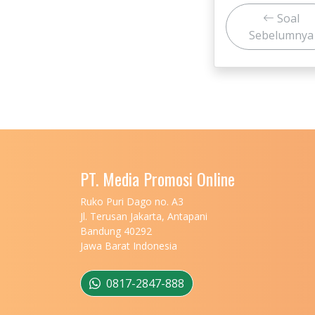
Soal
Sebelumnya
PT. Media Promosi Online
Ruko Puri Dago no. A3
Jl. Terusan Jakarta, Antapani
Bandung 40292
Jawa Barat Indonesia
0817-2847-888