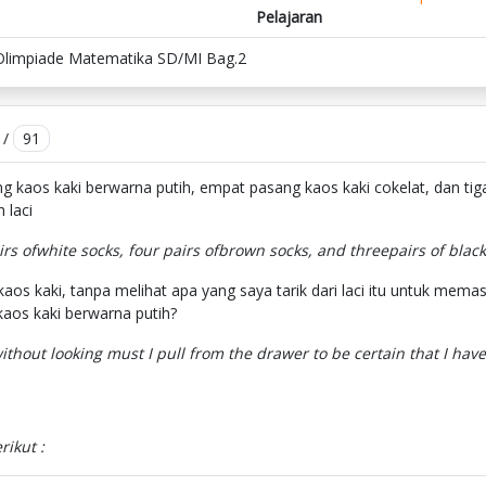
Pelajaran
Olimpiade Matematika SD/MI Bag.2
/
91
g kaos kaki berwarna putih, empat pasang kaos kaki cokelat, dan tig
 laci
rs ofwhite socks, four pairs ofbrown socks, and threepairs of black
os kaki, tanpa melihat apa yang saya tarik dari laci itu untuk mema
kaos kaki berwarna putih?
thout looking must I pull from the drawer to be certain that I have
rikut :