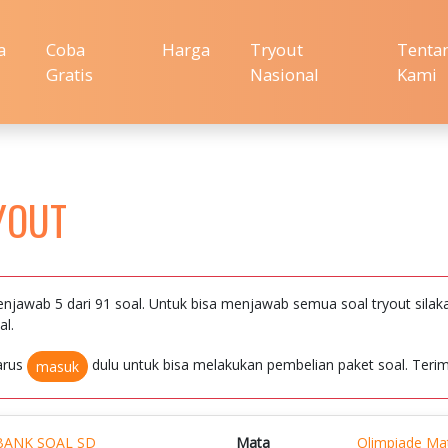
a
Coba
Harga
Tryout
Tenta
Gratis
Nasional
Kami
YOUT
njawab 5 dari 91 soal. Untuk bisa menjawab semua soal tryout silak
al.
arus
dulu untuk bisa melakukan pembelian paket soal. Terim
masuk
BANK SOAL SD
Mata
Olimpiade Ma