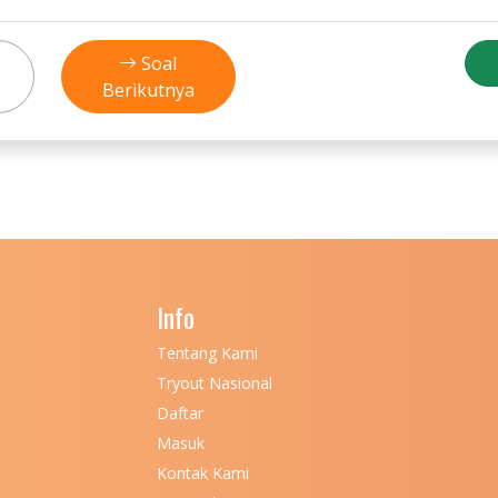
Soal
Berikutnya
Info
Tentang Kami
Tryout Nasional
Daftar
Masuk
Kontak Kami