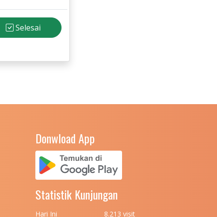
Selesai
Donwload App
Statistik Kunjungan
Hari Ini
8.213 visit