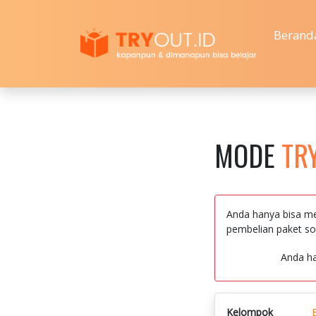
Berand
MODE
TR
Anda hanya bisa me
pembelian paket so
Anda h
Kelompok