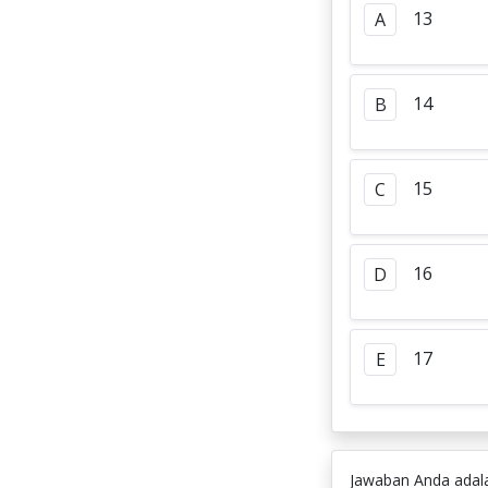
13
A
14
B
15
C
16
D
17
E
Jawaban Anda ada