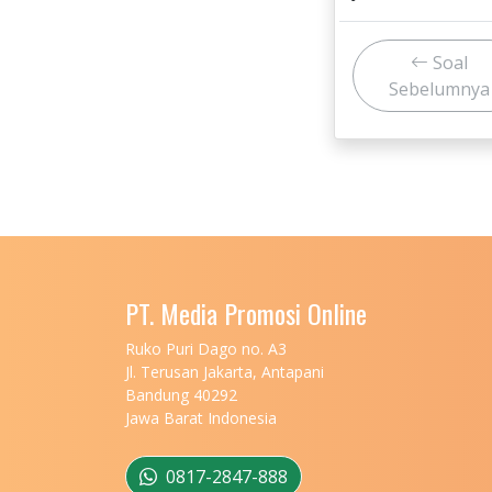
Soal
Sebelumnya
PT. Media Promosi Online
Ruko Puri Dago no. A3
Jl. Terusan Jakarta, Antapani
Bandung 40292
Jawa Barat Indonesia
0817-2847-888