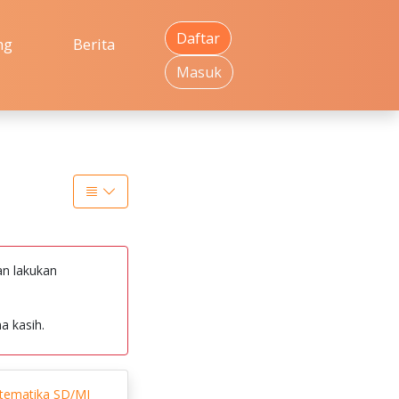
Daftar
ng
Berita
Masuk
an lakukan
a kasih.
tematika SD/MI