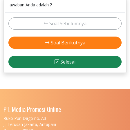
Jawaban Anda adalah
?
Soal Sebelumnya
Soal Berikutnya
Selesai
PT. Media Promosi Online
Ruko Puri Dago no. A3
Jl. Terusan Jakarta, Antapani