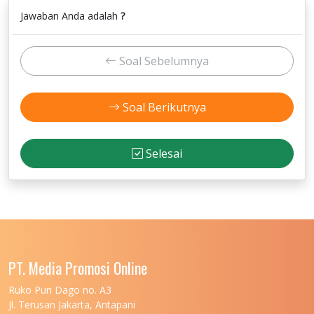
Jawaban Anda adalah
?
Soal Sebelumnya
Soal Berikutnya
Selesai
PT. Media Promosi Online
Ruko Puri Dago no. A3
Jl. Terusan Jakarta, Antapani