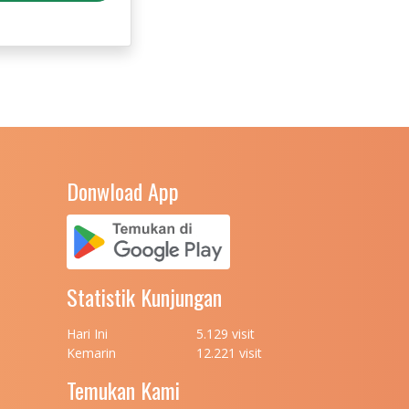
Donwload App
Statistik Kunjungan
Hari Ini
5.129 visit
Kemarin
12.221 visit
Temukan Kami