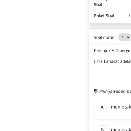
Soal
Paket Soal
Soal nomor
Petunjuk A Diperg
Citra Landsat adala
Pilih jawaban be
memetaka
A
memetaka
B