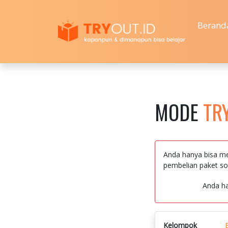
Berand
MODE
TR
Anda hanya bisa me
pembelian paket so
Anda h
Kelompok