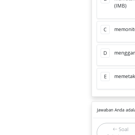
(IMB)
memonito
C
menggamb
D
memetak
E
Jawaban Anda ada
Soal