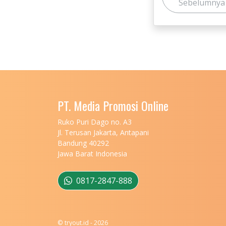
Sebelumnya
PT. Media Promosi Online
Ruko Puri Dago no. A3
Jl. Terusan Jakarta, Antapani
Bandung 40292
Jawa Barat Indonesia
0817-2847-888
© tryout.id - 2026