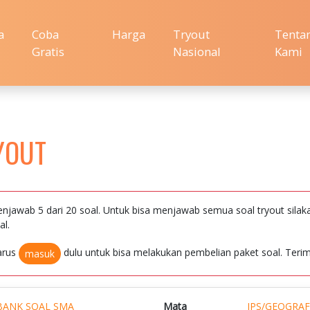
a
Coba
Harga
Tryout
Tenta
Gratis
Nasional
Kami
YOUT
njawab 5 dari 20 soal. Untuk bisa menjawab semua soal tryout silak
al.
arus
dulu untuk bisa melakukan pembelian paket soal. Terim
masuk
BANK SOAL SMA
Mata
IPS/GEOGRAF