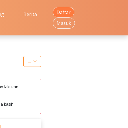
Daftar
ng
Berita
Masuk
an lakukan
a kasih.
I