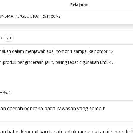
Pelajaran
UNSMAIPS/GEOGRAFI 5/Prediksi
/
20
unakan dalam menjawab soal nomor 1 sampai ke nomor 12.
h produk penginderaan jauh, paling tepat digunakan untuk ...
rikut :
n daerah bencana pada kawasan yang sempit
n batas kepemilikan tanah untuk mengajukan ijin mendir