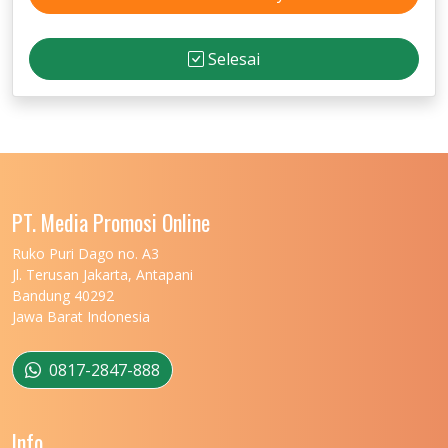
Selesai
PT. Media Promosi Online
Ruko Puri Dago no. A3
Jl. Terusan Jakarta, Antapani
Bandung 40292
Jawa Barat Indonesia
0817-2847-888
Info