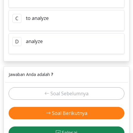
to analyze
C
analyze
D
Jawaban Anda adalah
?
Soal Sebelumnya
Soal Berikutnya
Selesai