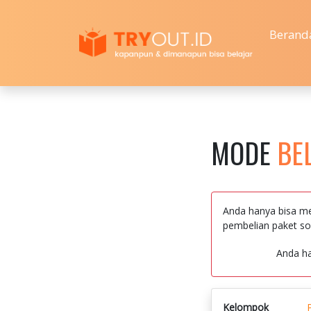
Berand
MODE
BE
Anda hanya bisa me
pembelian paket so
Anda h
Kelompok