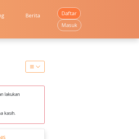
Daftar
ng
Berita
Masuk
an lakukan
a kasih.
NIS