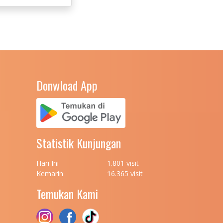
Donwload App
Statistik Kunjungan
Hari Ini
1.801 visit
Kemarin
16.365 visit
Temukan Kami