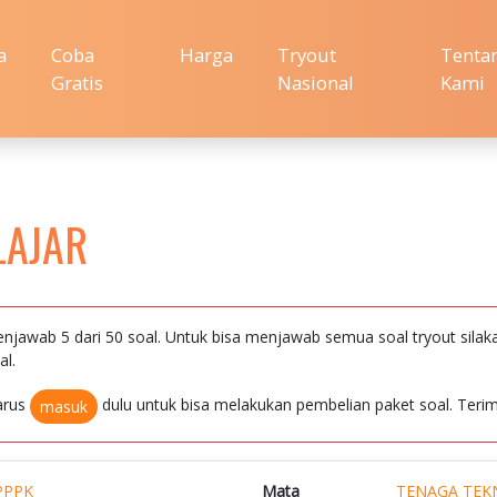
a
Coba
Harga
Tryout
Tenta
Gratis
Nasional
Kami
LAJAR
njawab 5 dari 50 soal. Untuk bisa menjawab semua soal tryout silak
al.
arus
dulu untuk bisa melakukan pembelian paket soal. Terim
masuk
PPPK
Mata
TENAGA TEK