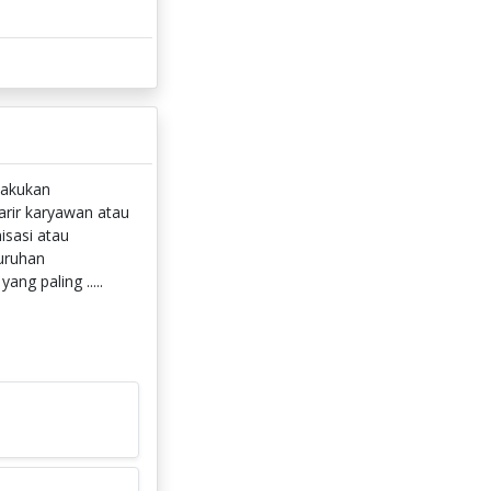
lakukan
rir karyawan atau
isasi atau
uruhan
ng paling .....