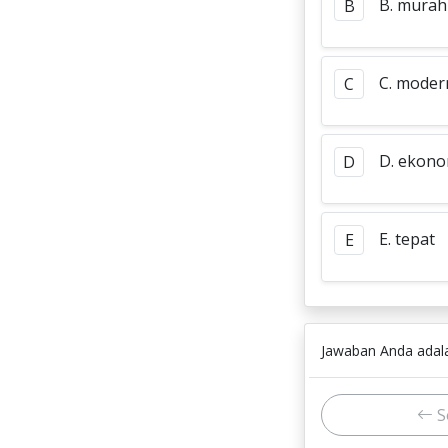
B. murah
B
C. moder
C
D. ekono
D
E. tepat
E
Jawaban Anda ada
S