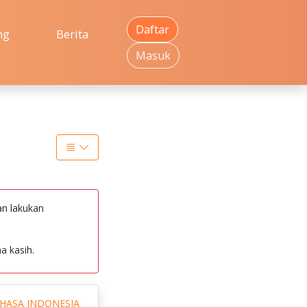
Daftar
ng
Berita
Masuk
an lakukan
a kasih.
AHASA INDONESIA