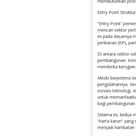
membutuhkan protek
Entry Point Struktur
“Entry Point” peme
mencari sektor per
ini pada dasarnya 
perikanan (KP), par
Di antara sektor-s
pembangunan. Ironis
menderita kerugian 
Meski berpotensi 
pengolahannya. Seca
inovasi teknologi,
untuk memanfaatkan
bagi pembangunan 
Selama ini, kedua m
“harta karun” yang
menjadi hambatan 