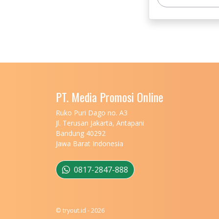
PT. Media Promosi Online
Ruko Puri Dago no. A3
Jl. Terusan Jakarta, Antapani
Bandung 40292
Jawa Barat Indonesia
0817-2847-888
© tryout.id - 2026