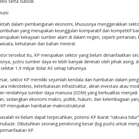
si serta subsidi.
isasi
rintah dalam pembangunan ekonomi, khususnya menggerakkan sektor 
tumbuhan yang merupakan keunggulan komparatif dan kompetitif bang
merupakan kekayaan sumber alam di dalam negeri, seperti pertanian, 
iwisata, kehutanan dan bahan mineral.
ektor tersebut itu, KP merupakan sektor yang belum dimanfaatkan sec
nya, justru sumber daya ini lebih banyak diminati oleh pihak asing, 
sekitar 1,9 milyar dolar AS setiap tahunnya.
besar, sektor KP memiliki sejumlah kendala dan hambatan dalam pe
ra mikroteknis, keterbatasan infrastruktur, aliran investasi atau mo
 dan rendahnya sumber daya manusia (SDM) yang berkualitas menjadi
, sedangkan ekonomi makro, politik, hukum, dan kelembagaan yang
KP merupakan hambatan makrostruktural.
asalah ini belum dapat terpecahkan, potensi KP ibarat “raksasa tidur
 mubazir. Dibutuhkan seorang pendorong besar (big-push) untuk men
pemanfaatan KP.