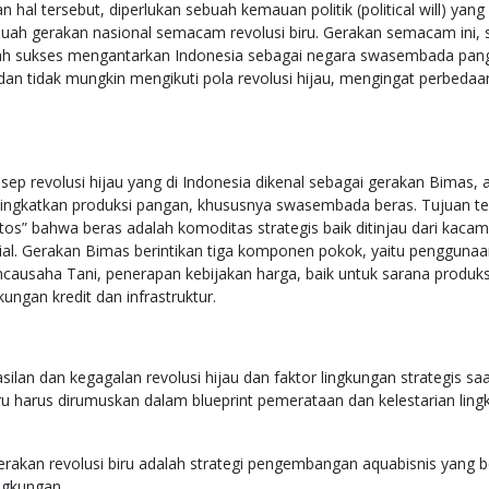
n hal tersebut, diperlukan sebuah kemauan politik (political will) yan
uah gerakan nasional semacam revolusi biru. Gerakan semacam ini, se
rnah sukses mengantarkan Indonesia sebagai negara swasembada pa
n dan tidak mungkin mengikuti pola revolusi hijau, mengingat perbed
sep revolusi hijau yang di Indonesia dikenal sebagai gerakan Bimas,
ingkatkan produksi pangan, khususnya swasembada beras. Tujuan te
itos” bahwa beras adalah komoditas strategis baik ditinjau dari kac
sial. Gerakan Bimas berintikan tiga komponen pokok, yaitu penggunaa
causaha Tani, penerapan kebijakan harga, baik untuk sarana produksi
ngan kredit dan infrastruktur.
silan dan kegagalan revolusi hijau dan faktor lingkungan strategis saa
iru harus dirumuskan dalam blueprint pemerataan dan kelestarian lin
gerakan revolusi biru adalah strategi pengembangan aquabisnis yang 
ngkungan.