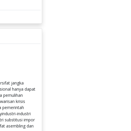
sifat jangka
sional hanya dapat
aha pemulihan
warisan krisis
la pemerintah
industri-industri
ri substitusi impor
ifat asembling dan