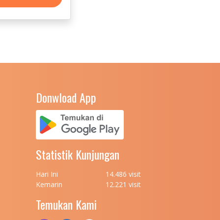
Donwload App
Statistik Kunjungan
Hari Ini
14.486 visit
Kemarin
12.221 visit
Temukan Kami