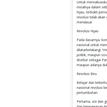
Untuk merealisasika
misalnya dalam seb
hijau, terbukti pe
revolusi tidak aka
mendasar.
Revolusi Hijau
Pada dasarnya, kon
nasional untuk men
dilatarbelakangi “m
politik, maupun so
disebut sebagai Pan
maupun adanya duku
Revolusi Biru
Belajar dari keberha
nasional revolusi b
pertumbuhan.
Pertama, visi dan 
dan berwawasan li