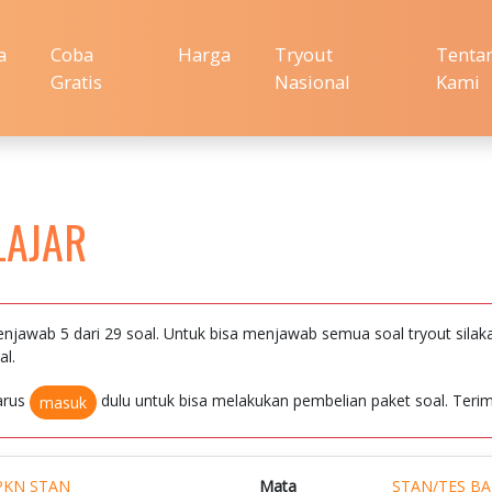
a
Coba
Harga
Tryout
Tenta
Gratis
Nasional
Kami
LAJAR
njawab 5 dari 29 soal. Untuk bisa menjawab semua soal tryout silak
al.
arus
dulu untuk bisa melakukan pembelian paket soal. Terim
masuk
PKN STAN
Mata
STAN/TES B