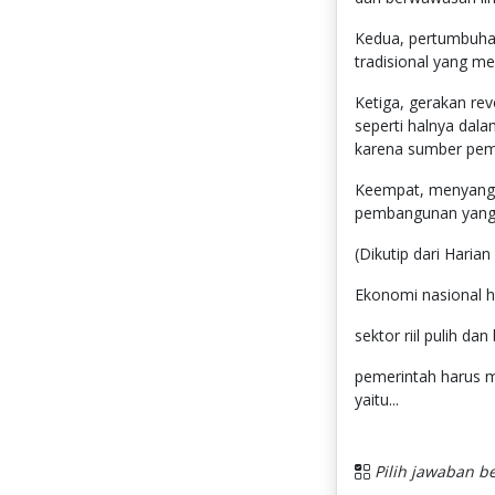
Kedua, pertumbuhan
tradisional yang m
Ketiga, gerakan re
seperti halnya dal
karena sumber peme
Keempat, menyangk
pembangunan yang 
(Dikutip dari Haria
Ekonomi nasional ha
sektor riil pulih da
pemerintah harus m
yaitu...
Pilih jawaban be