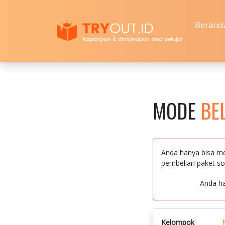
Berand
MODE
BE
Anda hanya bisa me
pembelian paket so
Anda h
Kelompok