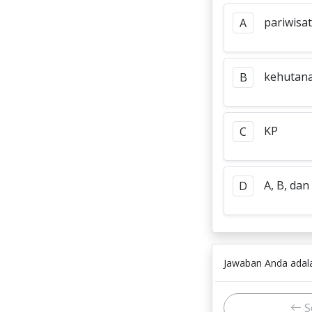
pariwisa
A
kehutana
B
KP
C
A, B, dan
D
Jawaban Anda ada
S