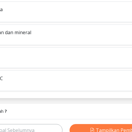
ta
n dan mineral
 C
lah
?
oal Sebelumnya
Tampilkan Pem