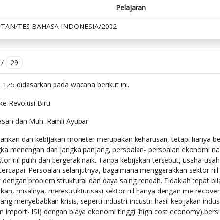
Pelajaran
STAN/TES BAHASA INDONESIA/2002
/
29
 125 didasarkan pada wacana berikut ini.
 ke Revolusi Biru
Hasan dan Muh. Ramli Ayubar
rbankan dan kebijakan moneter merupakan keharusan, tetapi hanya ber
ka menengah dan jangka panjang, persoalan- persoalan ekonomi na
ektor riil pulih dan bergerak naik. Tanpa kebijakan tersebut, usaha-us
tercapai. Persoalan selanjutnya, bagaimana menggerakkan sektor riil 
 dengan problem struktural dan daya saing rendah. Tidaklah tepat bi
kan, misalnya, merestrukturisasi sektor riil hanya dengan me-recovery
ng menyebabkan krisis, seperti industri-industri hasil kebijakan indust
ion import- ISI) dengan biaya ekonomi tinggi (high cost economy),bers