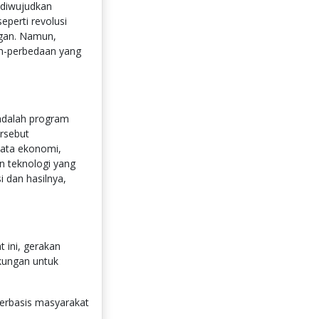
g diwujudkan
perti revolusi
ngan. Namun,
aan-perbedaan yang
 adalah program
rsebut
amata ekonomi,
n teknologi yang
 dan hasilnya,
t ini, gerakan
gkungan untuk
berbasis masyarakat