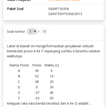
Paket Soal
SBMPTN/IPA
SAINTEK/FISIKA/2013
Soal nomor
/
15
Label di bawah ini menginformasikan perjalanan sebuah
benda.dari posisi A ke F sepanjang sumbu-X beserta catatan
waktunya..
Nama Posisi
Posisi
Waktu (c)
A
30
0
B
52
10
C
38
20
D
0
30
E
-37
40
F
-53
50
Kelajuan rata-rata benda tersebut dari A ke D adalah ...