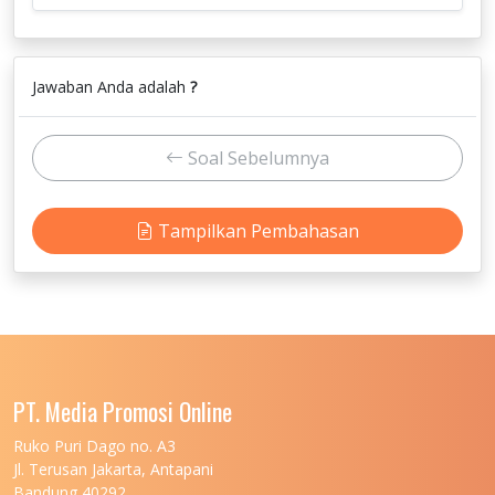
Jawaban Anda adalah
?
Soal Sebelumnya
Tampilkan Pembahasan
PT. Media Promosi Online
Ruko Puri Dago no. A3
Jl. Terusan Jakarta, Antapani
Bandung 40292