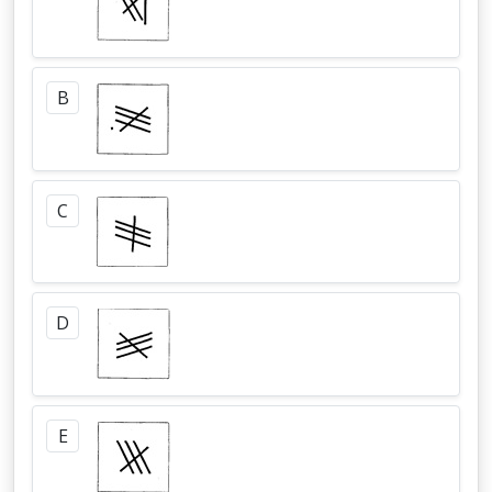
B
C
D
E