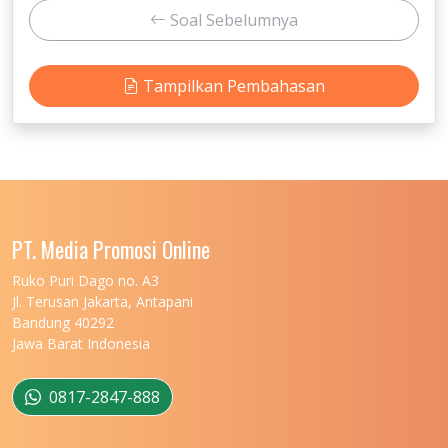
Soal Sebelumnya
Tampilkan Pembahasan
PT. Media Promosi Online
Ruko Puri Dago no. A3
Jl. Terusan Jakarta, Antapani
Bandung 40292
Jawa Barat Indonesia
0817-2847-888