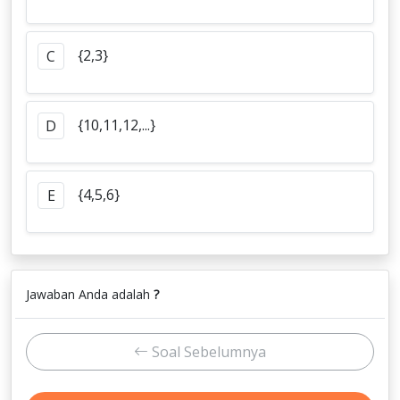
{2,3}
C
{10,11,12,...}
D
{4,5,6}
E
Jawaban Anda adalah
?
Soal Sebelumnya