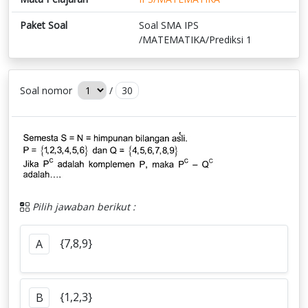
Paket Soal
Soal SMA IPS
/MATEMATIKA/Prediksi 1
Soal nomor
/
30
Pilih jawaban berikut :
{7,8,9}
A
{1,2,3}
B