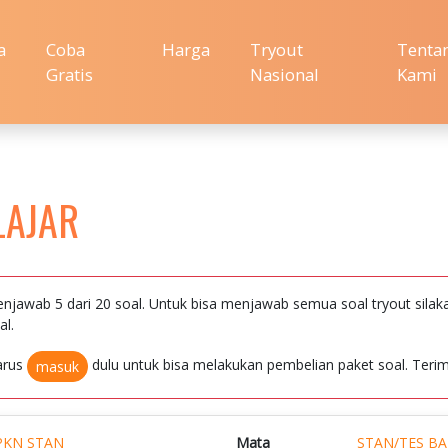
a
Coba
Harga
Tryout
Tenta
Gratis
Nasional
Kami
LAJAR
njawab 5 dari 20 soal. Untuk bisa menjawab semua soal tryout silak
al.
arus
dulu untuk bisa melakukan pembelian paket soal. Terim
masuk
PKN STAN
Mata
STAN/TES B