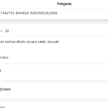
Pelajaran
STAN/TES BAHASA INDONESIA/2006
/
20
ni semua ditulis secara salah, kecuali:
rikut :
a
ngkawa
alal