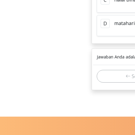
C
matahari
D
Jawaban Anda ada
S