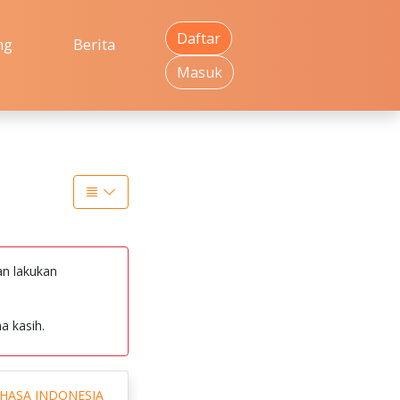
Daftar
ng
Berita
Masuk
an lakukan
a kasih.
AHASA INDONESIA