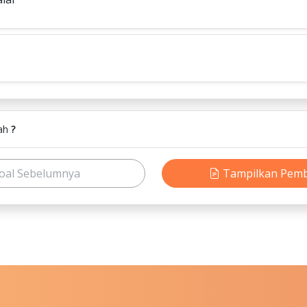
lah
?
oal Sebelumnya
Tampilkan Pem