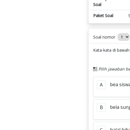
Soal
Paket Soal
Soal nomor
Kata-kata di bawah i
Pilih jawaban be
bea sisw
A
bela su
B
halal bih