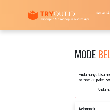
Berand
MODE
BE
Anda hanya bisa me
pembelian paket so
Anda h
Kelompok