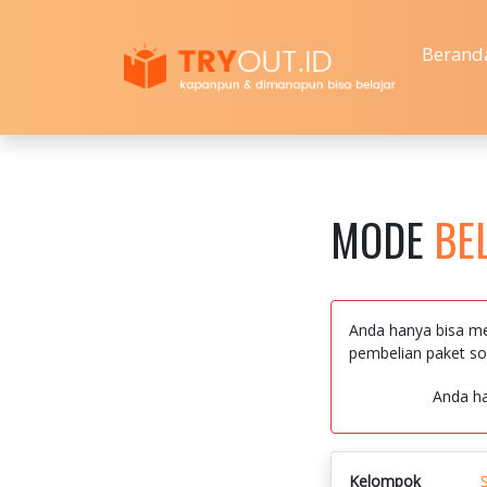
Berand
MODE
BE
Anda hanya bisa me
pembelian paket so
Anda h
Kelompok