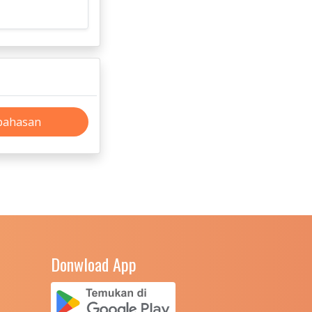
bahasan
Donwload App