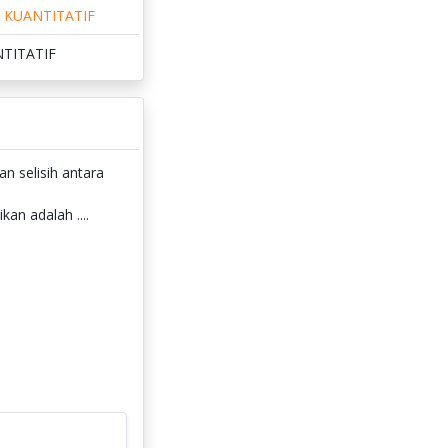
KUANTITATIF
TITATIF
an selisih antara
an adalah ....