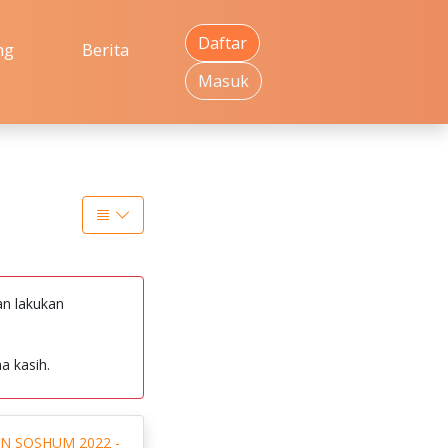
Daftar
ng
Berita
Masuk
an lakukan
a kasih.
N SOSHUM 2022 -