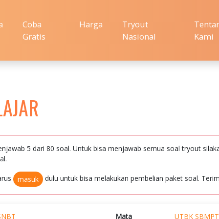
a
Coba
Harga
Tryout
Tenta
Gratis
Nasional
Kami
LAJAR
njawab 5 dari 80 soal. Untuk bisa menjawab semua soal tryout silak
al.
arus
dulu untuk bisa melakukan pembelian paket soal. Terim
masuk
SNBT
Mata
UTBK SBMPT