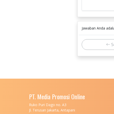
Jawaban Anda ada
S
PT. Media Promosi Online
Ruko Puri Dago no. A3
Jl. Terusan Jakarta, Antapani