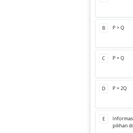
P > Q
B
P = Q
C
P = 2Q
D
Informas
E
pilihan d