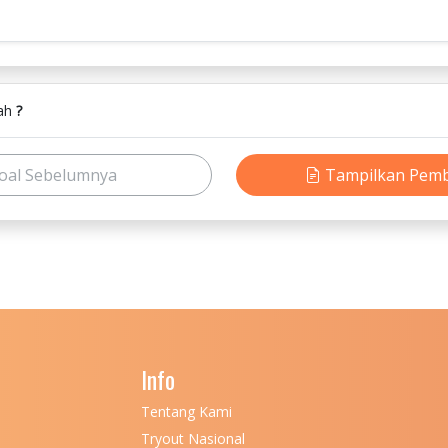
lah
?
oal Sebelumnya
Tampilkan Pem
Info
Tentang Kami
Tryout Nasional