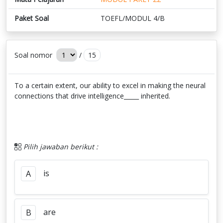
Paket Soal
TOEFL/MODUL 4/B
Soal nomor
/
15
To a certain extent, our ability to excel in making the neural
connections that drive intelli­gence_____ inherited.
Pilih jawaban berikut :
is
A
are
B