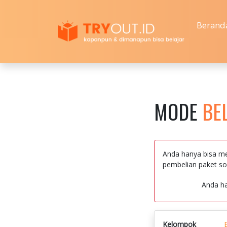
Berand
MODE
BE
Anda hanya bisa me
pembelian paket so
Anda h
Kelompok