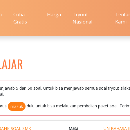
a
Coba
Harga
Tryout
Tenta
Gratis
Nasional
Kami
LAJAR
njawab 5 dari 50 soal. Untuk bisa menjawab semua soal tryout silak
al.
arus
dulu untuk bisa melakukan pembelian paket soal. Terim
masuk
BANK SOAL SMK
Mata
UN BAHASA 