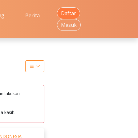
Daftar
ng
Berita
Masuk
an lakukan
a kasih.
INDONESIA