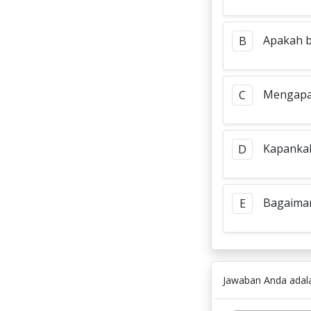
Apakah b
B
Mengapa 
C
Kapanka
D
Bagaima
E
Jawaban Anda ada