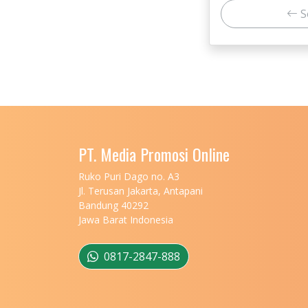
S
PT. Media Promosi Online
Ruko Puri Dago no. A3
Jl. Terusan Jakarta, Antapani
Bandung 40292
Jawa Barat Indonesia
0817-2847-888