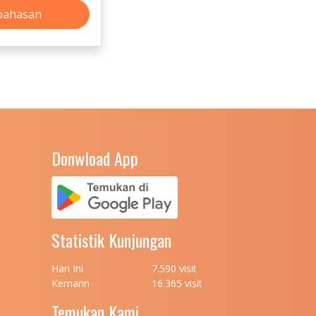
bahasan
Donwload App
Statistik Kunjungan
Hari Ini
7.590 visit
Kemarin
16.365 visit
Temukan Kami