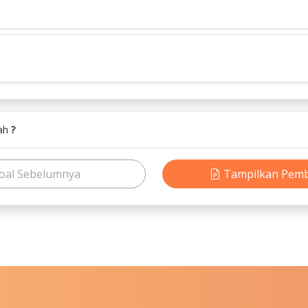
lah
?
oal Sebelumnya
Tampilkan Pem