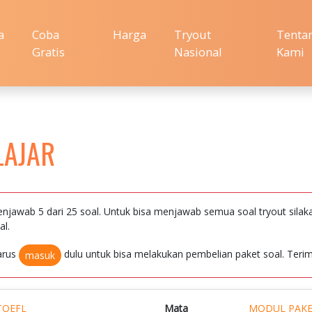
a
Coba
Harga
Tryout
Tenta
Gratis
Nasional
Kami
LAJAR
njawab 5 dari 25 soal. Untuk bisa menjawab semua soal tryout silak
al.
arus
dulu untuk bisa melakukan pembelian paket soal. Terim
masuk
TOEFL
Mata
MODUL PAKE