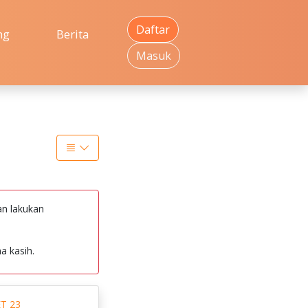
Daftar
ng
Berita
Masuk
an lakukan
a kasih.
T 23