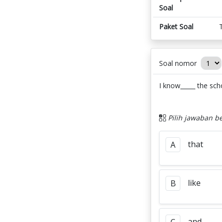
Soal
Paket Soal
Soal nomor
I know_____ the sch
Pilih jawaban be
that
A
like
B
and