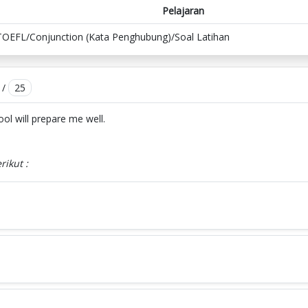
Pelajaran
TOEFL/Conjunction (Kata Penghubung)/Soal Latihan
/
25
ool will prepare me well.
rikut :