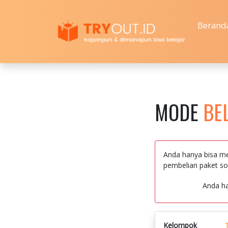
Berand
MODE
BE
Anda hanya bisa me
pembelian paket so
Anda h
Kelompok