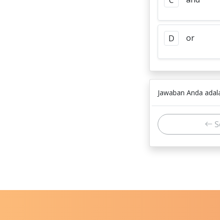
C
or
D
Jawaban Anda ada
S