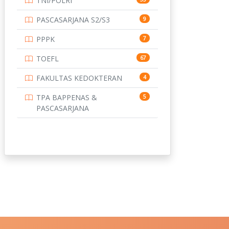
TNI/POLRI
PASCASARJANA S2/S3
9
PPPK
7
TOEFL
67
FAKULTAS KEDOKTERAN
4
TPA BAPPENAS &
5
PASCASARJANA