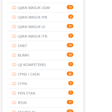
UJIAN MASUK UGM
13
UJIAN MASUK IPB
4
UJIAN MASUK UI
32
UJIAN MASUK ITB
7
SNBT
74
BUMN
34
UJI KOMPETENSI
7
CPNS / CASN
60
STPN
3
PKN STAN
7
IPDN
17
33