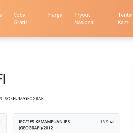
a
Coba
Harga
Tryout
Tenta
Gratis
Nasional
Kami
FI
n : IPC SOSHUM/GEOGRAFI
l
IPC/TES KEMAMPUAN IPS
15 Soal
(GEOGRAFI)/2012