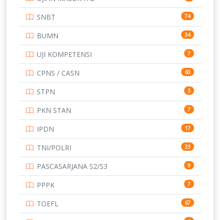
SNBT
74
BUMN
34
UJI KOMPETENSI
7
CPNS / CASN
60
STPN
3
PKN STAN
7
IPDN
17
TNI/POLRI
33
PASCASARJANA S2/S3
9
PPPK
7
TOEFL
67