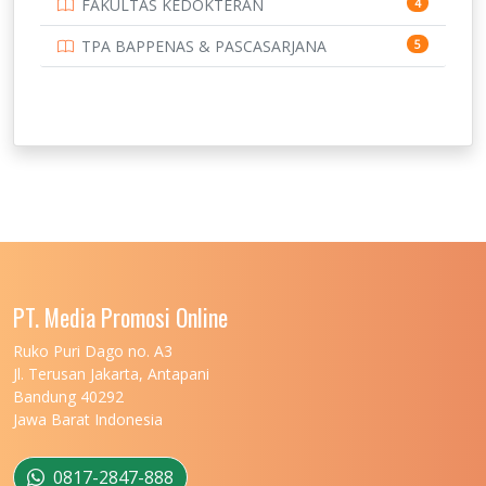
FAKULTAS KEDOKTERAN
4
TPA BAPPENAS & PASCASARJANA
5
PT. Media Promosi Online
Ruko Puri Dago no. A3
Jl. Terusan Jakarta, Antapani
Bandung 40292
Jawa Barat Indonesia
0817-2847-888