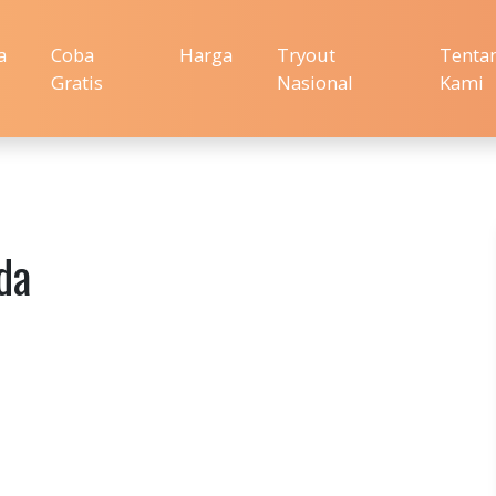
a
Coba
Harga
Tryout
Tenta
Gratis
Nasional
Kami
da