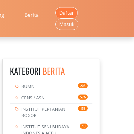
Daftar
ng
Berita
Masuk
KATEGORI
BERITA
BUMN
205
CPNS / ASN
576
INSTITUT PERTANIAN
135
BOGOR
INSTITUT SENI BUDAYA
13
INDONESIA ACEH