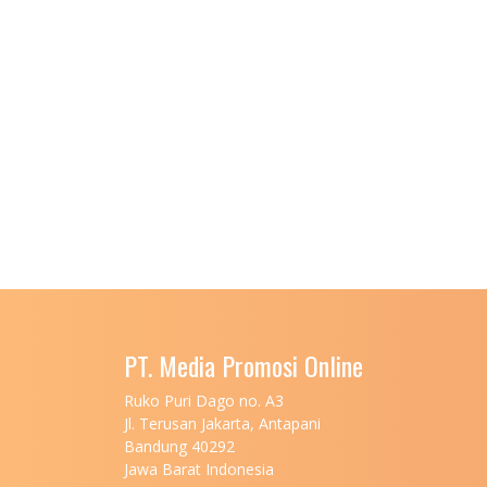
PT. Media Promosi Online
Ruko Puri Dago no. A3
Jl. Terusan Jakarta, Antapani
Bandung 40292
Jawa Barat Indonesia