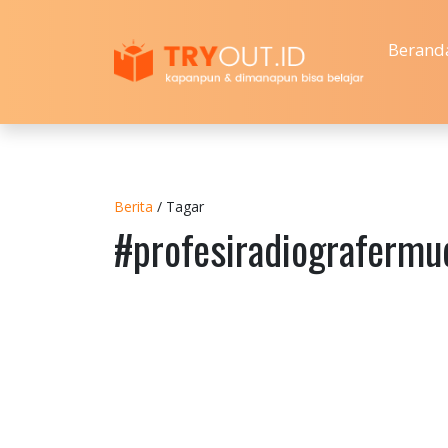
Berand
Berita
/ Tagar
#profesiradiografermu