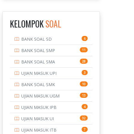
INSTITUT TEKNOLOGI
143
BANDUNG
KELOMPOK
SOAL
INSTITUT TEKNOLOGI
8
KALIMANTAN
BANK SOAL SD
6
INSTITUT TEKNOLOGI
10
SEPULUH NOVEMBER
BANK SOAL SMP
11
INSTITUT TEKNOLOGI
9
BANK SOAL SMA
28
SUMATERA
UJIAN MASUK UPI
3
IPDN / STPDN
148
BANK SOAL SMK
10
PENDIDIKAN
943
UJIAN MASUK UGM
13
PERBANKAN
3
UJIAN MASUK IPB
4
POLRI
169
UJIAN MASUK UI
32
POLTEK SSN
7
UJIAN MASUK ITB
7
PTDI STTD
4