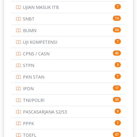
UJIAN MASUK ITB
7
STIP
2
SNBT
74
TNI
153
BUMN
34
TOEFL
345
UJI KOMPETENSI
7
UNIVERSITAS AIRLANGGA
15
CPNS / CASN
60
UNIVERSITAS ANDALAS
16
STPN
3
UNIVERSITAS BANGKA BELITUNG
15
PKN STAN
7
UNIVERSITAS BENGKULU
15
IPDN
17
UNIVERSITAS BORNEO TARAKAN
14
TNI/POLRI
33
UNIVERSITAS BRAWIJAYA
14
PASCASARJANA S2/S3
9
UNIVERSITAS CENDRAWASIH
14
PPPK
7
UNIVERSITAS DIPENOGORO
15
TOEFL
67