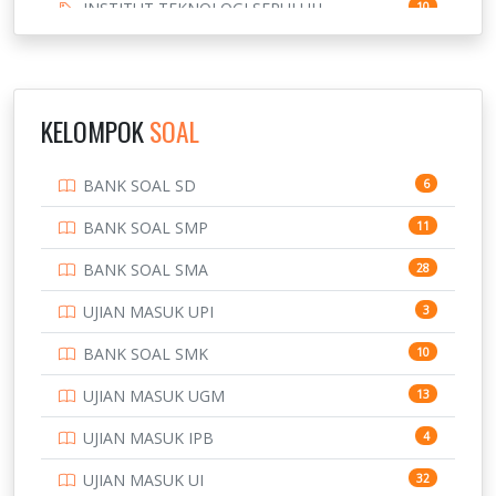
INSTITUT TEKNOLOGI SEPULUH
10
NOVEMBER
INSTITUT TEKNOLOGI SUMATERA
9
IPDN / STPDN
148
KELOMPOK
SOAL
PENDIDIKAN
943
BANK SOAL SD
6
PERBANKAN
3
BANK SOAL SMP
11
POLRI
169
BANK SOAL SMA
28
POLTEK SSN
7
UJIAN MASUK UPI
3
PTDI STTD
4
BANK SOAL SMK
10
SD
133
UJIAN MASUK UGM
13
SMA
146
UJIAN MASUK IPB
4
SMK
231
UJIAN MASUK UI
32
SMP
134