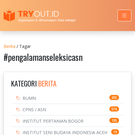
Berita
/ Tagar
#pengalamanseleksicasn
KATEGORI
BERITA
BUMN
205
CPNS / ASN
576
INSTITUT PERTANIAN BOGOR
135
INSTITUT SENI BUDAYA INDONESIA ACEH
13