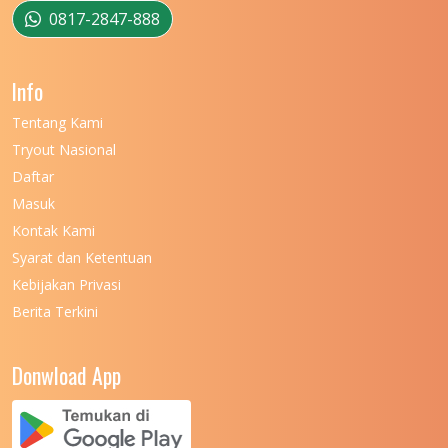
UNIVERSITAS MUSAMUS
11
0817-2847-888
UNIVERSITAS NEGERI GANESHA
11
Info
UNIVERSITAS NEGERI GORONTALO
11
Tentang Kami
UNIVERSITAS NEGERI KHAIRUN
11
Tryout Nasional
UNIVERSITAS NEGERI MAKASSAR
11
Daftar
Masuk
UNIVERSITAS NEGERI MALANG
7
Kontak Kami
UNIVERSITAS NEGERI MANADO
7
Syarat dan Ketentuan
UNIVERSITAS NEGERI MEDAN
7
Kebijakan Privasi
Berita Terkini
UNIVERSITAS NEGERI PADANG
7
UNIVERSITAS NEGERI YOGYAKARTA
8
Donwload App
UNIVERSITAS NUSA CENDANA
7
UNIVERSITAS PADJADJARAN
11