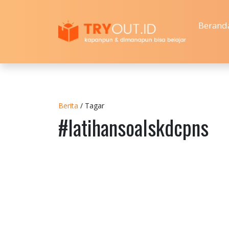
Berand
Berita
/ Tagar
#latihansoalskdcpns