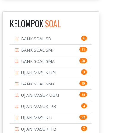
INSTITUT TEKNOLOGI
143
BANDUNG
KELOMPOK
SOAL
INSTITUT TEKNOLOGI
8
KALIMANTAN
BANK SOAL SD
6
INSTITUT TEKNOLOGI
10
SEPULUH NOVEMBER
BANK SOAL SMP
11
INSTITUT TEKNOLOGI
9
BANK SOAL SMA
28
SUMATERA
UJIAN MASUK UPI
3
IPDN / STPDN
148
BANK SOAL SMK
10
PENDIDIKAN
943
UJIAN MASUK UGM
13
PERBANKAN
3
UJIAN MASUK IPB
4
POLRI
169
UJIAN MASUK UI
32
POLTEK SSN
7
UJIAN MASUK ITB
7
PTDI STTD
4