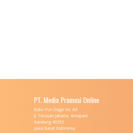
PT. Media Promosi Online
Ruko Puri Dago no. A3
Jl. Terusan Jakarta, Antapani
Bandung 40292
Jawa Barat Indonesia