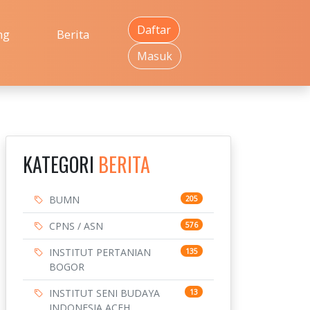
Daftar
ng
Berita
Masuk
KATEGORI
BERITA
BUMN
205
CPNS / ASN
576
INSTITUT PERTANIAN
135
BOGOR
INSTITUT SENI BUDAYA
13
INDONESIA ACEH