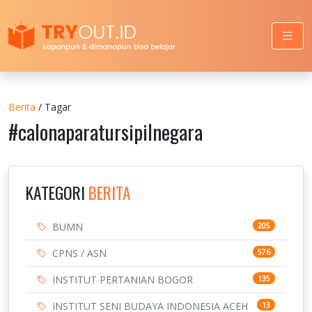
Berita
/ Tagar
#calonaparatursipilnegara
KATEGORI
BERITA
BUMN
205
CPNS / ASN
576
INSTITUT PERTANIAN BOGOR
135
INSTITUT SENI BUDAYA INDONESIA ACEH
13