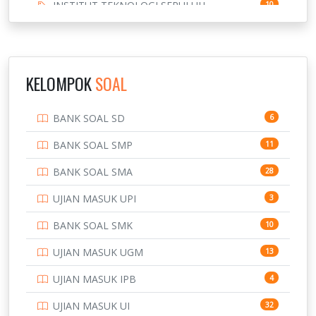
INSTITUT TEKNOLOGI SEPULUH
10
NOVEMBER
INSTITUT TEKNOLOGI SUMATERA
9
IPDN / STPDN
148
KELOMPOK
SOAL
PENDIDIKAN
943
BANK SOAL SD
6
PERBANKAN
3
BANK SOAL SMP
11
POLRI
169
BANK SOAL SMA
28
POLTEK SSN
7
UJIAN MASUK UPI
3
PTDI STTD
4
BANK SOAL SMK
10
SD
133
UJIAN MASUK UGM
13
SMA
146
UJIAN MASUK IPB
4
SMK
231
UJIAN MASUK UI
32
SMP
134