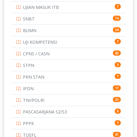
UJIAN MASUK ITB
7
STIP
2
SNBT
74
TNI
153
BUMN
34
TOEFL
345
UJI KOMPETENSI
7
UNIVERSITAS AIRLANGGA
15
CPNS / CASN
60
UNIVERSITAS ANDALAS
16
STPN
3
UNIVERSITAS BANGKA BELITUNG
15
PKN STAN
7
UNIVERSITAS BENGKULU
15
IPDN
17
UNIVERSITAS BORNEO TARAKAN
14
TNI/POLRI
33
UNIVERSITAS BRAWIJAYA
14
PASCASARJANA S2/S3
9
UNIVERSITAS CENDRAWASIH
14
PPPK
7
UNIVERSITAS DIPENOGORO
15
TOEFL
67